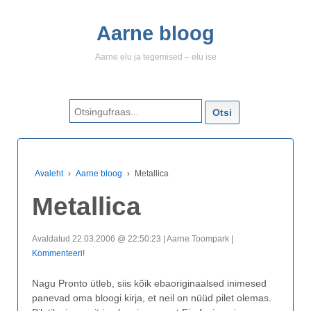
Aarne bloog
Aarne elu ja tegemised – elu ise
Search for:
Avaleht
›
Aarne bloog
›
Metallica
Metallica
Avaldatud 22.03.2006 @ 22:50:23 | Aarne Toompark |
Kommenteeri!
Nagu Pronto ütleb, siis kõik ebaoriginaalsed inimesed
panevad oma bloogi kirja, et neil on nüüd pilet olemas.