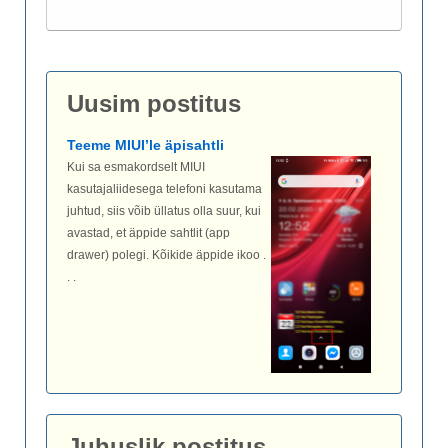
Uusim postitus
Teeme MIUI’le äpisahtli
Kui sa esmakordselt MIUI
kasutajaliidesega telefoni kasutama
juhtud, siis võib üllatus olla suur, kui
avastad, et äppide sahtlit (app
drawer) polegi. Kõikide äppide ikoo .
. .
Juhuslik postitus