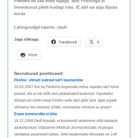
Piletilevi.ee sait imeb sajaga, sest Firefoxiga ei
õnnestunud piletit kuidagi osta. IE abil sai asja lõpuks
korda.
Lahinguväljal näeme, raisk!
Jaga sõbraga:
Facebook
X
Print
Seonduvad postitused:
Firefox: viimati suletud tab’i taastamine
20.03.2007
Kui sa Firefox'is kogemata mõne vajaliku tab'i kinni
paned, siis ei ole kõik veel päästmatult kadunud. Vajutades
lihtsalt ctrl+shift+t teeb Firefox selle tab'i jälle lahti. Igati asjalik
võimalus mu meelest. Ehkki, normaalne inimene ju arvuti t . . .
Enam kontserdile ei lähe
18.12.2008
Delfi kirjutab, et kontserdil vehkimine võib tekitada
ajukahjustust: Väljaanne Medical Journal kirjutab, et peaga
vehitakse peamiselt rütmis, mille keskmiseks kiiruseks on 146