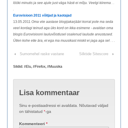
lööki minutis ja see ajule just väga hästi ei mõju. Veelgi kiirema . .
.
Eurovisioon 2011 võitjad ja kaotajad
13.05.2011
Oma viie aastase blogijakarjääri korral pole ma seda
veel kordagi teinud aga üks kord on ikka esimene - avaldan oma
blogis Eurovisiooni lauluvõistlusel osalenud laulude arvustused.
Ütlen kohe ette ära, et ega ma muusikast miskit ei jaga aga sel . . .
‹
Sumomehel raske vastane
Silktide Sitescore
›
Sildid: #
Elu
, #
Firefox
, #
Muusika
Lisa kommentaar
Sinu e-postiaadressi ei avaldata.
Nõutavad väljad
on tähistatud
*
-ga
Kommenteeri
*