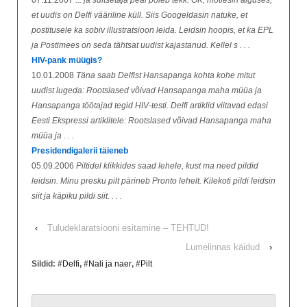
et uudis on Delfi vääriline küll. Siis Googeldasin natuke, et
postitusele ka sobiv illustratsioon leida. Leidsin hoopis, et ka EPL
ja Postimees on seda tähtsat uudist kajastanud. Kellel s . . .
HIV-pank müügis?
10.01.2008
Täna saab Delfist Hansapanga kohta kohe mitut
uudist lugeda: Rootslased võivad Hansapanga maha müüa ja
Hansapanga töötajad tegid HIV-testi. Delfi artiklid viitavad edasi
Eesti Ekspressi artiklitele: Rootslased võivad Hansapanga maha
müüa ja . . .
Presidendigalerii täieneb
05.09.2006
Piltidel klikkides saad lehele, kust ma need pildid
leidsin. Minu presku pilt pärineb Pronto lehelt. Kilekoti pildi leidsin
siit ja käpiku pildi siit. . . .
‹
Tuludeklaratsiooni esitamine – TEHTUD!
Lumelinnas käidud
›
Sildid: #
Delfi
, #
Nali ja naer
, #
Pilt