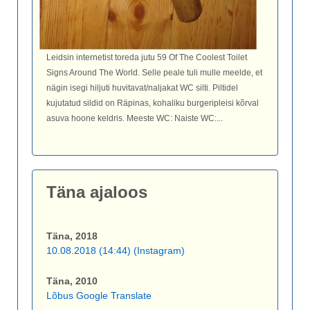
Leidsin internetist toreda jutu 59 Of The Coolest Toilet
Signs Around The World. Selle peale tuli mulle meelde, et
nägin isegi hiljuti huvitavat/naljakat WC silti. Piltidel
kujutatud sildid on Räpinas, kohaliku burgeripleisi kõrval
asuva hoone keldris. Meeste WC: Naiste WC:...
Täna ajaloos
Täna, 2018
10.08.2018 (14:44) (Instagram)
Täna, 2010
Lõbus Google Translate