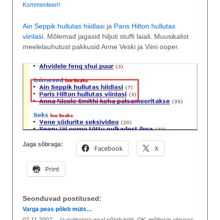
Kommenteeri!
Ain Seppik hullutas hiidlasi
ja
Paris Hilton hullutas
viinlasi
. Mõlemad jagasid hiljuti stuffi laiali. Muusikalist
meelelauhutust pakkusid Anne Veski ja Viini ooper.
Jaga sõbraga:
Facebook
X
Print
Seonduvad postitused:
Varga peas põleb müts…
07.11.2007
... ja suitsetaja peal põleb tekk. OK, mõtlesin alguses,