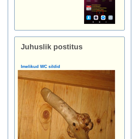
Juhuslik postitus
Imelikud WC sildid