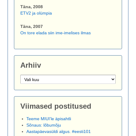
Täna, 2008
ETV2 ja olümpia
Täna, 2007
On tore elada siin ime-imelises ilmas
Arhiiv
Arhiiv
Viimased postitused
Teeme MIUI’le äpisahtli
Sõnaus: lõbumõju
Aastapäevasüldi algus. #eesti101