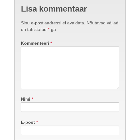
Lisa kommentaar
Sinu e-postiaadressi ei avaldata.
Nõutavad väljad
on tähistatud
*
-ga
Kommenteeri
*
Nimi
*
E-post
*