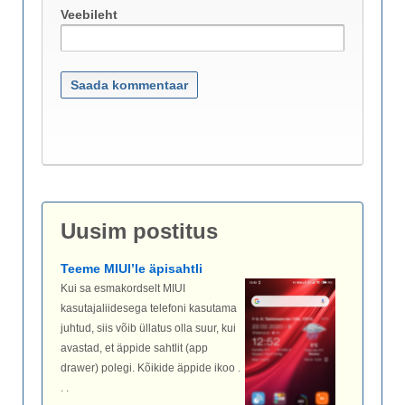
Veebileht
Uusim postitus
Teeme MIUI’le äpisahtli
Kui sa esmakordselt MIUI
kasutajaliidesega telefoni kasutama
juhtud, siis võib üllatus olla suur, kui
avastad, et äppide sahtlit (app
drawer) polegi. Kõikide äppide ikoo .
. .