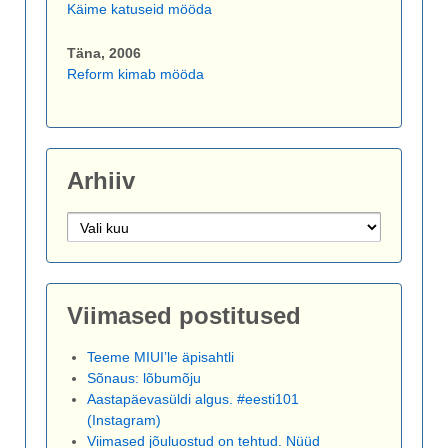
Käime katuseid mööda
Täna, 2006
Reform kimab mööda
Arhiiv
Arhiiv
Viimased postitused
Teeme MIUI’le äpisahtli
Sõnaus: lõbumõju
Aastapäevasüldi algus. #eesti101
(Instagram)
Viimased jõuluostud on tehtud. Nüüd