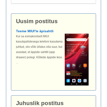
Uusim postitus
Teeme MIUI’le äpisahtli
Kui sa esmakordselt MIUI
kasutajaliidesega telefoni kasutama
juhtud, siis võib üllatus olla suur, kui
avastad, et äppide sahtlit (app
drawer) polegi. Kõikide äppide ikoo .
. .
Juhuslik postitus