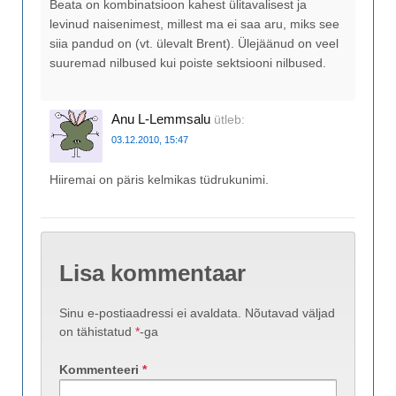
Beata on kombinatsioon kahest ülitavalisest ja
levinud naisenimest, millest ma ei saa aru, miks see
siia pandud on (vt. ülevalt Brent). Ülejäänud on veel
suuremad nilbused kui poiste sektsiooni nilbused.
Anu L-Lemmsalu
ütleb:
03.12.2010, 15:47
Hiiremai on päris kelmikas tüdrukunimi.
Lisa kommentaar
Sinu e-postiaadressi ei avaldata.
Nõutavad väljad
on tähistatud
*
-ga
Kommenteeri
*