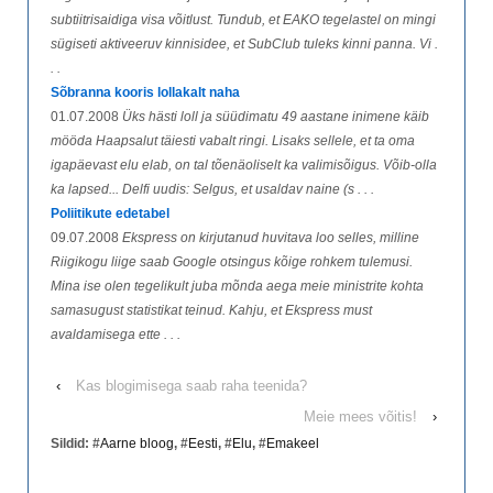
subtiitrisaidiga visa võitlust. Tundub, et EAKO tegelastel on mingi
sügiseti aktiveeruv kinnisidee, et SubClub tuleks kinni panna. Vi .
. .
Sõbranna kooris lollakalt naha
01.07.2008
Üks hästi loll ja süüdimatu 49 aastane inimene käib
mööda Haapsalut täiesti vabalt ringi. Lisaks sellele, et ta oma
igapäevast elu elab, on tal tõenäoliselt ka valimisõigus. Võib-olla
ka lapsed... Delfi uudis: Selgus, et usaldav naine (s . . .
Poliitikute edetabel
09.07.2008
Ekspress on kirjutanud huvitava loo selles, milline
Riigikogu liige saab Google otsingus kõige rohkem tulemusi.
Mina ise olen tegelikult juba mõnda aega meie ministrite kohta
samasugust statistikat teinud. Kahju, et Ekspress must
avaldamisega ette . . .
‹
Kas blogimisega saab raha teenida?
Meie mees võitis!
›
Sildid: #
Aarne bloog
, #
Eesti
, #
Elu
, #
Emakeel