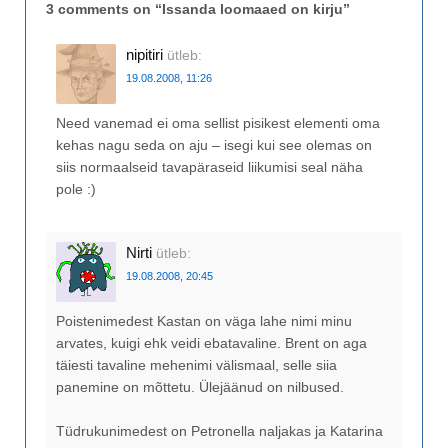
3 comments on “
Issanda loomaaed on kirju
”
nipitiri
ütleb:
19.08.2008, 11:26
Need vanemad ei oma sellist pisikest elementi oma
kehas nagu seda on aju – isegi kui see olemas on
siis normaalseid tavapäraseid liikumisi seal näha
pole :)
Nirti
ütleb:
19.08.2008, 20:45
Poistenimedest Kastan on väga lahe nimi minu
arvates, kuigi ehk veidi ebatavaline. Brent on aga
täiesti tavaline mehenimi välismaal, selle siia
panemine on mõttetu. Ülejäänud on nilbused.
Tüdrukunimedest on Petronella naljakas ja Katarina