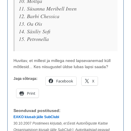
10. Mollija
11. Süsanna Meribell Ireen
12. Barbi Chessica
13. Oa Ois
14. Säsiliy Sofi
15. Petronella
Huvitav, et millest ja millega need lapsevanemad küll
mõtlesid... Kes niisugustel üldse lubas lapsi saada?
Jaga sõbraga:
Facebook
X
Print
Seonduvad postitused:
EAKO kiusab jälle SubClubi
30.10.2007
Postimees kirjutab, et Eesti Autoriõiguste Kaitse
Organisatsioon kiusab jälle SubClub’i: Autorikaitsjad peavad