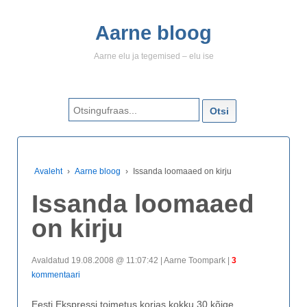
Aarne bloog
Aarne elu ja tegemised – elu ise
Search for:
Avaleht
›
Aarne bloog
›
Issanda loomaaed on kirju
Issanda loomaaed
on kirju
Avaldatud 19.08.2008 @ 11:07:42 | Aarne Toompark |
3
kommentaari
Eesti Ekspressi toimetus korjas kokku 30 kõige