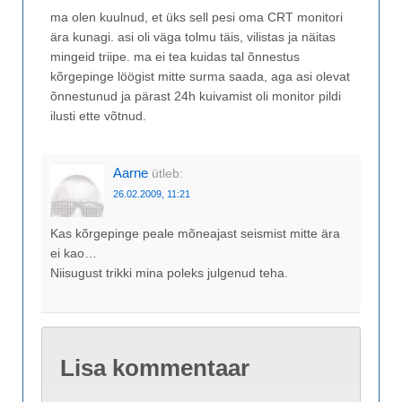
ma olen kuulnud, et üks sell pesi oma CRT monitori
ära kunagi. asi oli väga tolmu täis, vilistas ja näitas
mingeid triipe. ma ei tea kuidas tal õnnestus
kõrgepinge löögist mitte surma saada, aga asi olevat
õnnestunud ja pärast 24h kuivamist oli monitor pildi
ilusti ette võtnud.
Aarne
ütleb:
26.02.2009, 11:21
Kas kõrgepinge peale mõneajast seismist mitte ära
ei kao…
Niisugust trikki mina poleks julgenud teha.
Lisa kommentaar