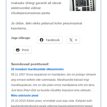
maksaks ühtegi garantii all olevat
elektroonilist vidinat
nõudepesumasinas pesta.
Ja üldse, äkki oleks pidanud kohe pesumasinat
kasutama...
Jaga sõbraga:
Facebook
X
Print
Seonduvad postitused:
20 moodust mardisantide üllatamiseks
09.11.2007
Kuna laupäeval on mardipäev, siis on praegu viimane
aeg ennast selleks ette valmistada. Mardisandid käivad ringi
mardilaupäeval, mis on üks päev enne mardipäeva ehk siis täna.
Just täna õhtul võid sa kuulda nõudliku koputust oma välisuks . . .
Minu unistuste pood
25.10.2010
Käisin poes, et endale uusi asju osta. Kahjuks tulin
kaubanduskeskusest peale pikemat kauplusekammimist tagasi