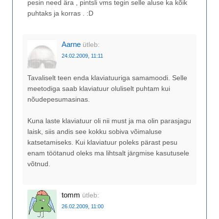
pesin need ära , pintsli vms tegin selle aluse ka kõik
puhtaks ja korras . :D
Aarne
ütleb:
24.02.2009, 11:11
Tavaliselt teen enda klaviatuuriga samamoodi. Selle
meetodiga saab klaviatuur oluliselt puhtam kui
nõudepesumasinas.
Kuna laste klaviatuur oli nii must ja ma olin parasjagu
laisk, siis andis see kokku sobiva võimaluse
katsetamiseks. Kui klaviatuur poleks pärast pesu
enam töötanud oleks ma lihtsalt järgmise kasutusele
võtnud.
tomm
ütleb:
26.02.2009, 11:00