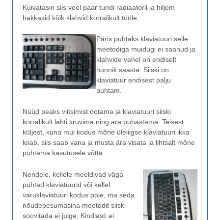
Kuivatasin siis veel paar tundi radiaatoril ja hiljem
hakkasid kõik klahvid korralikult tööle.
Päris puhtaks klaviatuuri selle
meetodiga muidugi ei saanud ja
klahvide vahel on endiselt
hunnik saasta. Siiski on
klaviatuur endisest palju
puhtam.
Nüüd peaks viitsimist ootama ja klaviatuuri siiski
korralikult lahti kruvima ning ära puhastama. Teisest
küljest, kuna mul kodus mõne üleliigse klaviatuuri ikka
leiab, siis saab vana ja musta ära visata ja lihtsalt mõne
puhtama kasutusele võtta.
Nendele, kellele meeldivad väga
puhtad klaviatuurid või kellel
varuklaviatuuri kodus pole, ma seda
nõudepesumasina meetodit siiski
soovitada ei julge. Kindlasti ei