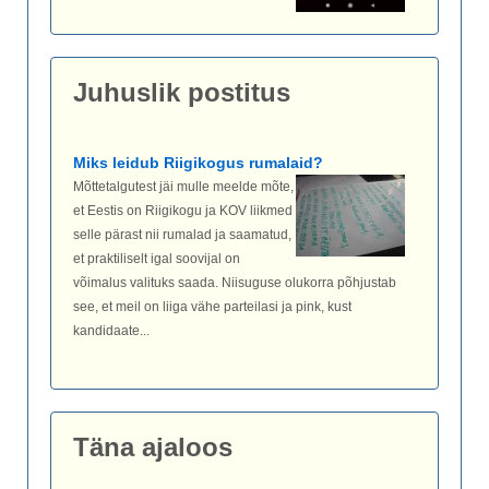
Juhuslik postitus
Miks leidub Riigikogus rumalaid?
Mõttetalgutest jäi mulle meelde mõte,
et Eestis on Riigikogu ja KOV liikmed
selle pärast nii rumalad ja saamatud,
et praktiliselt igal soovijal on
võimalus valituks saada. Niisuguse olukorra põhjustab
see, et meil on liiga vähe parteilasi ja pink, kust
kandidaate...
Täna ajaloos