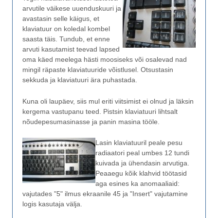
arvutile väikese uuenduskuuri ja
avastasin selle käigus, et
klaviatuur on koledal kombel
saasta täis. Tundub, et enne
arvuti kasutamist teevad lapsed
oma käed meelega hästi moosiseks või osalevad nad
mingil räpaste klaviatuuride võistlusel. Otsustasin
sekkuda ja klaviatuuri ära puhastada.
Kuna oli laupäev, siis mul eriti viitsimist ei olnud ja läksin
kergema vastupanu teed. Pistsin klaviatuuri lihtsalt
nõudepesumasinasse ja panin masina tööle.
Lasin klaviatuuril peale pesu
radiaatori peal umbes 12 tundi
kuivada ja ühendasin arvutiga.
Peaaegu kõik klahvid töötasid
aga esines ka anomaaliaid:
vajutades "5" ilmus ekraanile 45 ja "Insert" vajutamine
logis kasutaja välja.