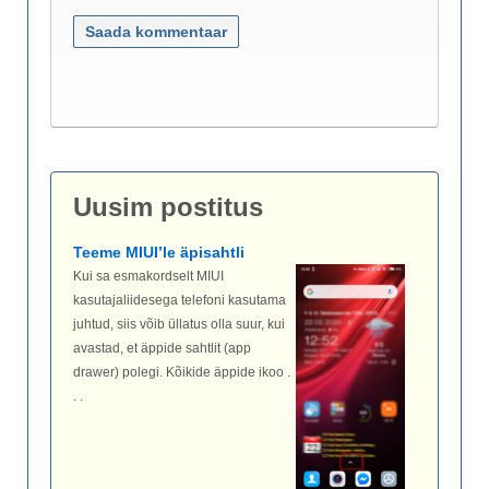
Uusim postitus
Teeme MIUI’le äpisahtli
Kui sa esmakordselt MIUI
kasutajaliidesega telefoni kasutama
juhtud, siis võib üllatus olla suur, kui
avastad, et äppide sahtlit (app
drawer) polegi. Kõikide äppide ikoo .
. .