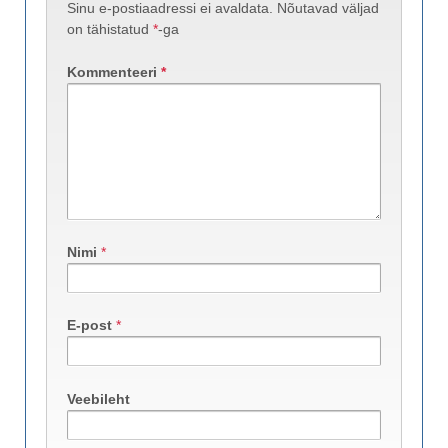
Sinu e-postiaadressi ei avaldata.
Nõutavad väljad
on tähistatud
*
-ga
Kommenteeri
*
Nimi
*
E-post
*
Veebileht