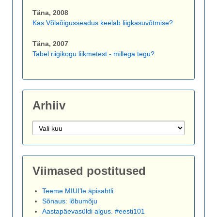
Täna, 2008
Kas Võlaõigusseadus keelab liigkasuvõtmise?
Täna, 2007
Tabel riigikogu liikmetest - millega tegu?
Arhiiv
Arhiiv
Viimased postitused
Teeme MIUI’le äpisahtli
Sõnaus: lõbumõju
Aastapäevasüldi algus. #eesti101