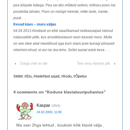
pea tühjade kätega. Pea sai täis mõtteid sellest, millises poes ma
poodelda tahaks: Poes on müügil meeste, mitte laste, naiste,
puuk . . .
Kevad käes – muru väljas
04.04.2013
Kindlasti on kõik staažikamad netikasutajad näinud
naljasaitide pilte, kus arvutiklaviatuuri sees kasvab muru. Mulle
on see idee alati meeldinud aga kuni siiani pole kunagi piisavalt
viitsimist olnud, et asi ise ära teha. Sellel aastal tuleb keva . . .
‹
Sooja vett ei ole
Tee oma nimest pilt
›
Sildid: #
Elu
, #
Isetehtud asjad
, #
Kodu
, #
Õpetus
4 comments on “
Kodune klaviatuuripuhastus
”
Kaspar
ütleb:
24.02.2009, 11:00
Ma sain 2hga tehtud , koukisin kõik klavid välja ,