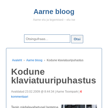
Aarne bloog
Aarne elu ja tegemised – elu ise
Search for:
Avaleht
›
Aarne bloog
›
Kodune klaviatuuripuhastus
Kodune
klaviatuuripuhastus
Avaldatud 23.02.2009 @ 8:44:34 | Aarne Toompark |
4
kommentaari
Tegin nädalavahetusel lastetoa