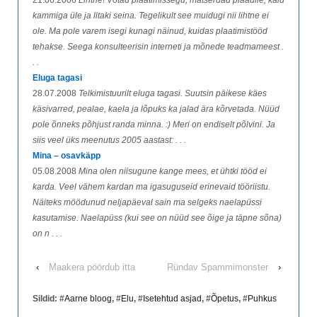
21.06.2006
Lihtne! Võtad plaatimissegu, mätserdad plaadile, käid
kammiga üle ja litaki seina. Tegelikult see muidugi nii lihtne ei
ole. Ma pole varem isegi kunagi näinud, kuidas plaatimistööd
tehakse. Seega konsulteerisin interneti ja mõnede teadmameest .
. .
Eluga tagasi
28.07.2008
Telkimistuurilt eluga tagasi. Suutsin päikese käes
käsivarred, pealae, kaela ja lõpuks ka jalad ära kõrvetada. Nüüd
pole õnneks põhjust randa minna. :) Meri on endiselt põlvini. Ja
siis veel üks meenutus 2005 aastast: . . .
Mina – osavkäpp
05.08.2008
Mina olen niisugune kange mees, et ühtki tööd ei
karda. Veel vähem kardan ma igasuguseid erinevaid tööriistu.
Näiteks möödunud neljapäeval sain ma selgeks naelapüssi
kasutamise. Naelapüss (kui see on nüüd see õige ja täpne sõna)
on n . . .
‹
Maakera pöördub itta
Ründav Spammimonster
›
Sildid: #
Aarne bloog
, #
Elu
, #
Isetehtud asjad
, #
Õpetus
, #
Puhkus