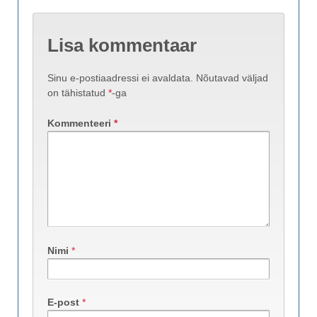
Lisa kommentaar
Sinu e-postiaadressi ei avaldata.
Nõutavad väljad
on tähistatud
*
-ga
Kommenteeri
*
Nimi
*
E-post
*