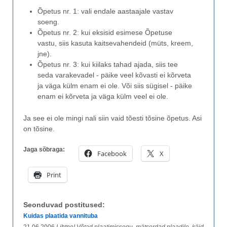
Õpetus nr. 1: vali endale aastaajale vastav
soeng.
Õpetus nr. 2: kui eksisid esimese Õpetuse
vastu, siis kasuta kaitsevahendeid (müts, kreem,
jne).
Õpetus nr. 3: kui kiilaks tahad ajada, siis tee
seda varakevadel - päike veel kõvasti ei kõrveta
ja väga külm enam ei ole. Või siis sügisel - päike
enam ei kõrveta ja väga külm veel ei ole.
Ja see ei ole mingi nali siin vaid tõesti tõsine õpetus. Asi
on tõsine.
Jaga sõbraga:
Facebook
X
Print
Seonduvad postitused:
Kuidas plaatida vannituba