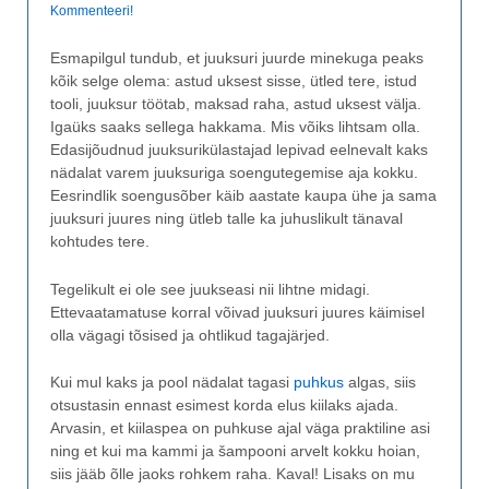
Kommenteeri!
Esmapilgul tundub, et juuksuri juurde minekuga peaks
kõik selge olema: astud uksest sisse, ütled tere, istud
tooli, juuksur töötab, maksad raha, astud uksest välja.
Igaüks saaks sellega hakkama. Mis võiks lihtsam olla.
Edasijõudnud juuksurikülastajad lepivad eelnevalt kaks
nädalat varem juuksuriga soengutegemise aja kokku.
Eesrindlik soengusõber käib aastate kaupa ühe ja sama
juuksuri juures ning ütleb talle ka juhuslikult tänaval
kohtudes tere.
Tegelikult ei ole see juukseasi nii lihtne midagi.
Ettevaatamatuse korral võivad juuksuri juures käimisel
olla vägagi tõsised ja ohtlikud tagajärjed.
Kui mul kaks ja pool nädalat tagasi
puhkus
algas, siis
otsustasin ennast esimest korda elus kiilaks ajada.
Arvasin, et kiilaspea on puhkuse ajal väga praktiline asi
ning et kui ma kammi ja šampooni arvelt kokku hoian,
siis jääb õlle jaoks rohkem raha. Kaval! Lisaks on mu