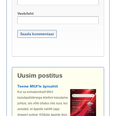
Veebileht
Uusim postitus
Teeme MIUI’le äpisahtli
Kui sa esmakordselt MIUI
kasutajaliidesega telefoni kasutama
juhtud, siis võib üllatus olla suur, kui
avastad, et äppide sahtlit (app
drawer) polegi. Kõikide äppide ikoo .