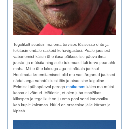
Tegelikult seadsin ma oma tervises tõsisesse ohtu ja
tekitasin endale raskeid kehavigastusi. Peale juustest
vabanemist käisin ühe ilusa päikeselise päeva ilma
juuste- ja mütsita ning selle tulemusel tuli terve peanahk
maha. Mitte ühe laksuga aga nii nädala jooksul.
Hoolimata kreemitamisest olid mu vasttärganud juuksed
nädal aega nahatükikesi täis ja otsaesine laiguline.
Eelmisel pühapäeval perega
matkamas
käies ma mütsi
kaasa ei võtnud. Mõtlesin, et olen juba staažikas
kiilaspea ja tegelikult on ju oma pool senti karvastiku
kah kuplit kaitsmas. Nüüd on otsaesine jälle kärnas ja
kipitab.