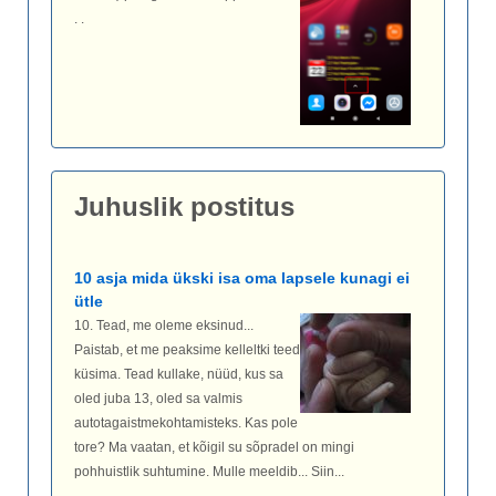
. .
Juhuslik postitus
10 asja mida ükski isa oma lapsele kunagi ei
ütle
10. Tead, me oleme eksinud...
Paistab, et me peaksime kelleltki teed
küsima. Tead kullake, nüüd, kus sa
oled juba 13, oled sa valmis
autotagaistmekohtamisteks. Kas pole
tore? Ma vaatan, et kõigil su sõpradel on mingi
pohhuistlik suhtumine. Mulle meeldib... Siin...