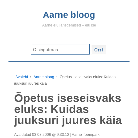
Aarne bloog
Aarne elu ja tegemised – elu ise
Search for:
Avaleht
›
Aarne bloog
›
Õpetus iseseisvaks eluks: Kuidas
juuksuri juures käia
Õpetus iseseisvaks
eluks: Kuidas
juuksuri juures käia
Avaldatud 03.08.2006 @ 9:33:12 | Aarne Toompark |