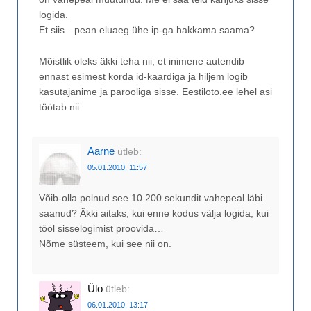
logida.
Et siis…pean eluaeg ühe ip-ga hakkama saama?
Mõistlik oleks äkki teha nii, et inimene autendib
ennast esimest korda id-kaardiga ja hiljem logib
kasutajanime ja parooliga sisse. Eestiloto.ee lehel asi
töötab nii.
Aarne
ütleb:
05.01.2010, 11:57
Võib-olla polnud see 10 200 sekundit vahepeal läbi
saanud? Äkki aitaks, kui enne kodus välja logida, kui
tööl sisselogimist proovida…
Nõme süsteem, kui see nii on.
Ülo
ütleb:
06.01.2010, 13:17