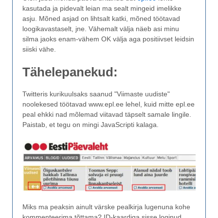
kasutada ja pidevalt leian ma sealt mingeid imelikke
asju. Mõned asjad on lihtsalt katki, mõned töötavad
loogikavastaselt, jne. Vähemalt välja näeb asi minu
silma jaoks enam-vähem OK välja aga positiivset leidsin
siiski vähe.
Tähelepanekud:
Twitteris kurikuulsaks saanud "Viimaste uudiste"
noolekesed töötavad www.epl.ee lehel, kuid mitte epl.ee
peal ehkki nad mõlemad viitavad täpselt samale lingile.
Paistab, et tegu on mingi JavaScripti kalaga.
Miks ma peaksin ainult värske pealkirja lugenuna kohe
kommenteerima tõttama? ID-kaardiga sisse loginud