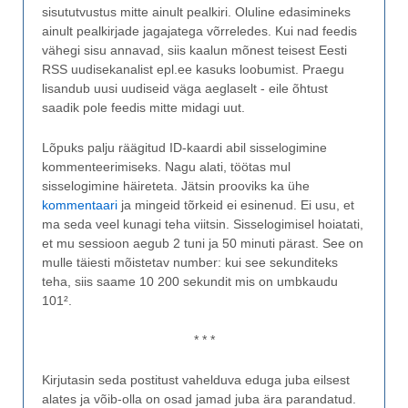
sisututvustus mitte ainult pealkiri. Oluline edasimineks
ainult pealkirjade jagajatega võrreledes. Kui nad feedis
vähegi sisu annavad, siis kaalun mõnest teisest Eesti
RSS uudisekanalist epl.ee kasuks loobumist. Praegu
lisandub uusi uudiseid väga aeglaselt - eile õhtust
saadik pole feedis mitte midagi uut.
Lõpuks palju räägitud ID-kaardi abil sisselogimine
kommenteerimiseks. Nagu alati, töötas mul
sisselogimine häireteta. Jätsin prooviks ka ühe
kommentaari
ja mingeid tõrkeid ei esinenud. Ei usu, et
ma seda veel kunagi teha viitsin. Sisselogimisel hoiatati,
et mu sessioon aegub 2 tuni ja 50 minuti pärast. See on
mulle täiesti mõistetav number: kui see sekunditeks
teha, siis saame 10 200 sekundit mis on umbkaudu
101².
* * *
Kirjutasin seda postitust vahelduva eduga juba eilsest
alates ja võib-olla on osad jamad juba ära parandatud.