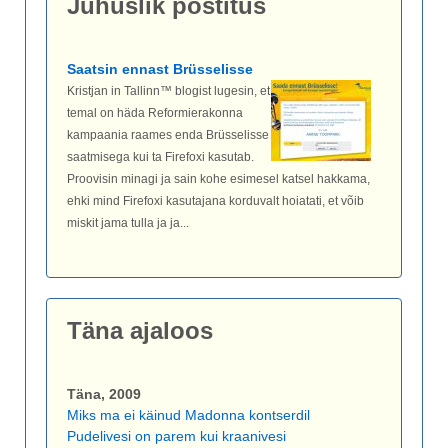
Juhuslik postitus
Saatsin ennast Brüsselisse
Kristjan in Tallinn™ blogist lugesin, et
temal on häda Reformierakonna
kampaania raames enda Brüsselisse
saatmisega kui ta Firefoxi kasutab.
Proovisin minagi ja sain kohe esimesel katsel hakkama,
ehki mind Firefoxi kasutajana korduvalt hoiatati, et võib
miskit jama tulla ja ja...
Täna ajaloos
Täna, 2009
Miks ma ei käinud Madonna kontserdil
Pudelivesi on parem kui kraanivesi