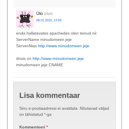
Ülo
ütleb:
06.01.2010, 13:59
enda hallatavates apachedes olen teinud nii:
ServerName minudomeen.jeje
ServerAlias
http://www.minudomeen.jeje
dnsis on
http://www.minudomeen.jeje
minudomeen.jeje CNAME
Lisa kommentaar
Sinu e-postiaadressi ei avaldata.
Nõutavad väljad
on tähistatud
*
-ga
Kommenteeri
*