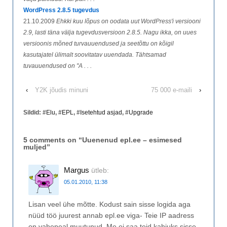
WordPress 2.8.5 tugevdus
21.10.2009
Ehkki kuu lõpus on oodata uut WordPress'i versiooni
2.9, lasti täna välja tugevdusversioon 2.8.5. Nagu ikka, on uues
versioonis mõned turvauuendused ja seetõttu on kõigil
kasutajatel ülimalt soovitatav uuendada. Tähtsamad
tuvauuendused on "A . . .
‹
Y2K jõudis minuni
75 000 e-maili
›
Sildid: #
Elu
, #
EPL
, #
Isetehtud asjad
, #
Upgrade
5 comments on “
Uuenenud epl.ee – esimesed
muljed
”
Margus
ütleb:
05.01.2010, 11:38
Lisan veel ühe mõtte. Kodust sain sisse logida aga
nüüd töö juurest annab epl.ee viga- Teie IP aadress
on vahepeal muutunud. Me ei saa teid kahjuks sisse