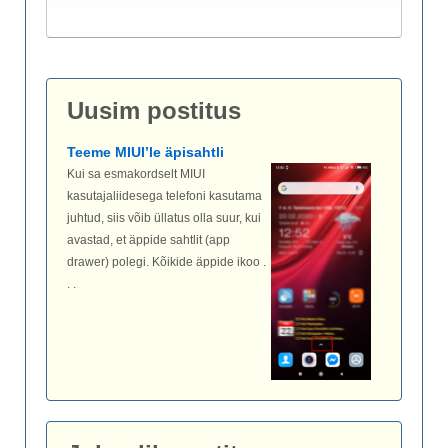
Uusim postitus
Teeme MIUI’le äpisahtli
Kui sa esmakordselt MIUI
kasutajaliidesega telefoni kasutama
juhtud, siis võib üllatus olla suur, kui
avastad, et äppide sahtlit (app
drawer) polegi. Kõikide äppide ikoo .
. .