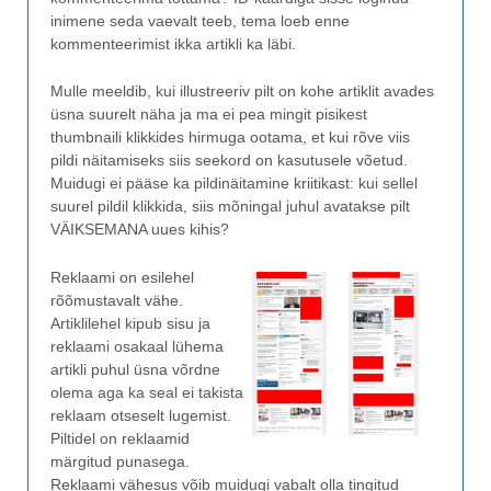
inimene seda vaevalt teeb, tema loeb enne
kommenteerimist ikka artikli ka läbi.
Mulle meeldib, kui illustreeriv pilt on kohe artiklit avades
üsna suurelt näha ja ma ei pea mingit pisikest
thumbnaili klikkides hirmuga ootama, et kui rõve viis
pildi näitamiseks siis seekord on kasutusele võetud.
Muidugi ei pääse ka pildinäitamine kriitikast: kui sellel
suurel pildil klikkida, siis mõningal juhul avatakse pilt
VÄIKSEMANA uues kihis?
Reklaami on esilehel
rõõmustavalt vähe.
Artiklilehel kipub sisu ja
reklaami osakaal lühema
artikli puhul üsna võrdne
olema aga ka seal ei takista
reklaam otseselt lugemist.
Piltidel on reklaamid
märgitud punasega.
Reklaami vähesus võib muidugi vabalt olla tingitud