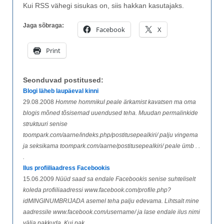
Kui RSS vähegi sisukas on, siis hakkan kasutajaks.
Jaga sõbraga:
Facebook
X
Print
Seonduvad postitused:
Blogi läheb laupäeval kinni
29.08.2008
Homme hommikul peale ärkamist kavatsen ma oma
blogis mõned tõsisemad uuendused teha. Muudan permalinkide
struktuuri senise
toompark.com/aarne/indeks.php/postitusepealkiri/ palju vingema
ja seksikama toompark.com/aarne/postitusepealkiri/ peale ümb . .
.
Ilus profiiliaadress Facebookis
15.06.2009
Nüüd saad sa endale Facebookis senise suhteliselt
koleda profiiliaadressi www.facebook.com/profile.php?
idMINGINUMBRIJADA asemel teha palju edevama. Lihtsalt mine
aadressile www.facebook.com/username/ ja lase endale ilus nimi
välja pakkuda. Kui pak . . .