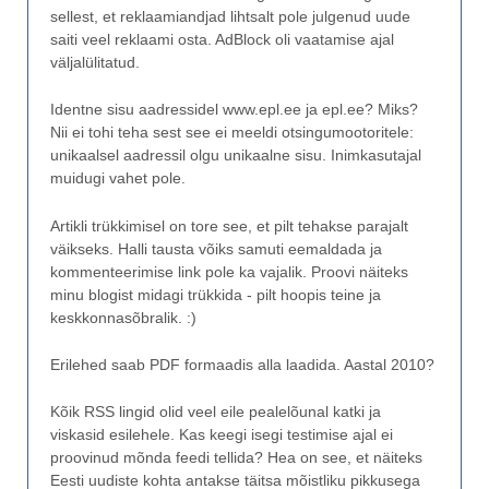
sellest, et reklaamiandjad lihtsalt pole julgenud uude
saiti veel reklaami osta. AdBlock oli vaatamise ajal
väljalülitatud.
Identne sisu aadressidel www.epl.ee ja epl.ee? Miks?
Nii ei tohi teha sest see ei meeldi otsingumootoritele:
unikaalsel aadressil olgu unikaalne sisu. Inimkasutajal
muidugi vahet pole.
Artikli trükkimisel on tore see, et pilt tehakse parajalt
väikseks. Halli tausta võiks samuti eemaldada ja
kommenteerimise link pole ka vajalik. Proovi näiteks
minu blogist midagi trükkida - pilt hoopis teine ja
keskkonnasõbralik. :)
Erilehed saab PDF formaadis alla laadida. Aastal 2010?
Kõik RSS lingid olid veel eile pealelõunal katki ja
viskasid esilehele. Kas keegi isegi testimise ajal ei
proovinud mõnda feedi tellida? Hea on see, et näiteks
Eesti uudiste kohta antakse täitsa mõistliku pikkusega