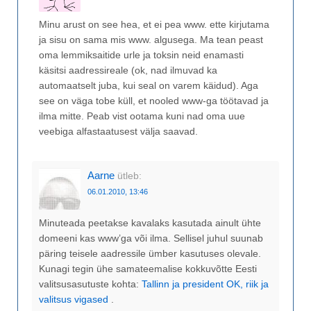
Minu arust on see hea, et ei pea www. ette kirjutama
ja sisu on sama mis www. algusega. Ma tean peast
oma lemmiksaitide urle ja toksin neid enamasti
käsitsi aadressireale (ok, nad ilmuvad ka
automaatselt juba, kui seal on varem käidud). Aga
see on väga tobe küll, et nooled www-ga töötavad ja
ilma mitte. Peab vist ootama kuni nad oma uue
veebiga alfastaatusest välja saavad.
Aarne
ütleb:
06.01.2010, 13:46
Minuteada peetakse kavalaks kasutada ainult ühte
domeeni kas www’ga või ilma. Sellisel juhul suunab
päring teisele aadressile ümber kasutuses olevale.
Kunagi tegin ühe samateemalise kokkuvõtte Eesti
valitsusasutuste kohta:
Tallinn ja president OK, riik ja
valitsus vigased
.