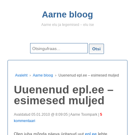
Aarne bloog
Aarne elu ja tegemised – elu ise
Search for:
Avaleht
›
Aarne bloog
›
Uuenenud epl.ee – esimesed muljed
Uuenenud epl.ee –
esimesed muljed
Avaldatud 05.01.2010 @ 8:09:05 | Aarne Toompark |
5
kommentaari
Olen juba mõnda päeva üritanud uut
epl.ee
lehte